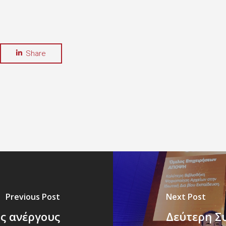
Share
Previous Post
Next Post
υς ανέργους
Δεύτερη Σ