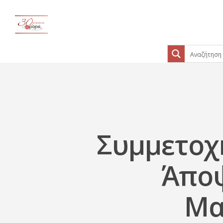
Συμμετοχ
Άποψ
Μα