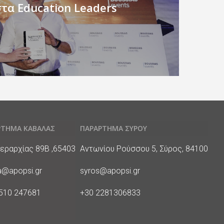
τα Education Leaders
ΡΤΗΜΑ ΚΑΒΑΛΑΣ
ΠΑΡΑΡΤΗΜΑ ΣΥΡΟΥ
υνση
Διεύθυνση
εραρχίας 89Β ,65403
Αντωνίου Ρούσσου 5, Σύρος, 84100
E-
a@apopsi.gr
syros@apopsi.gr
Mail
e
Phone
510 247681
+30 2281306833