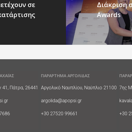
ετέχουν σε
Διάκριση σ
κατάρτισης
Awards
ΑΧΑΪΑΣ
ΠΑΡΑΡΤΗΜΑ ΑΡΓΟΛΙΔΑΣ
ΠΑΡΑ
Διεύθυνση
Διεύθ
41, Πάτρα, 26441
Αργολικό Ναυπλίου, Ναύπλιο 21100
7ης Μ
E-
E-
i.gr
argolida@apopsi.gr
kaval
Mail
Mail
Phone
Phon
07686
+30 27520 99661
+30 2