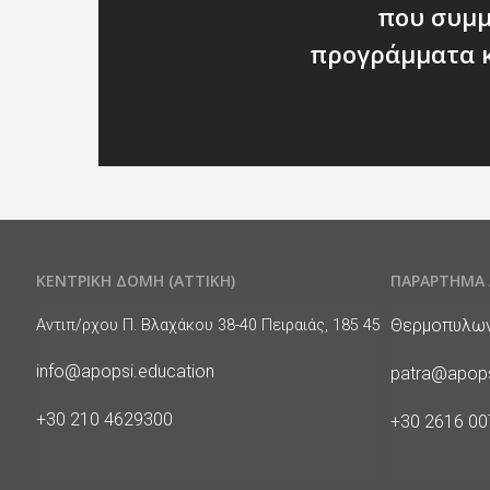
που συμμ
προγράμματα 
ΚΕΝΤΡΙΚΗ ΔΟΜΗ (ΑΤΤΙΚΗ)
ΠΑΡΑΡΤΗΜΑ 
Διεύθυνση
Διεύθυνση
Θερμοπυλων 
Αντιπ/ρχου Π. Βλαχάκου 38-40 Πειραιάς, 185 45
E-
info@apopsi.education
E-
patra@apops
Mail
Mail
Phone
+30 210 4629300
Phone
+30 2616 0