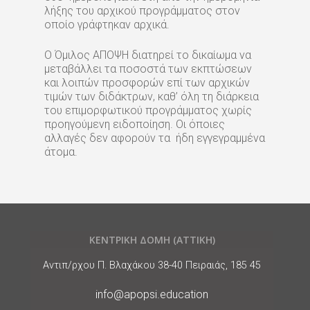
λήξης του αρχικού προγράμματος στον
οποίο γράφτηκαν αρχικά.
Ο Όμιλος ΑΠΟΨΗ διατηρεί το δικαίωμα να
μεταβάλλει τα ποσοστά των εκπτώσεων
και λοιπών προσφορών επί των αρχικών
τιμών των διδάκτρων, καθ’ όλη τη διάρκεια
του επιμορφωτικού προγράμματος χωρίς
προηγούμενη ειδοποίηση. Οι όποιες
αλλαγές δεν αφορούν τα ήδη εγγεγραμμένα
άτομα.
ΚΕΝΤΡΙΚΗ ΔΟΜΗ (ΑΤΤΙΚΗ)
Διεύθυνση
Αντιπ/ρχου Π. Βλαχάκου 38-40 Πειραιάς, 185 45
E-
info@apopsi.education
Mail