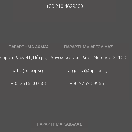
Phone
+30 210 4629300
ΠΑΡΑΡΤΗΜΑ ΑΧΑΪΑΣ
ΠΑΡΑΡΤΗΜΑ ΑΡΓΟΛΙΔΑΣ
ιεύθυνση
Διεύθυνση
ερμοπυλων 41, Πάτρα, 26441
Αργολικό Ναυπλίου, Ναύπλιο 21100
E-
E-
patra@apopsi.gr
argolida@apopsi.gr
Mail
Mail
Phone
Phone
+30 2616 007686
+30 27520 99661
ΠΑΡΑΡΤΗΜΑ ΚΑΒΑΛΑΣ