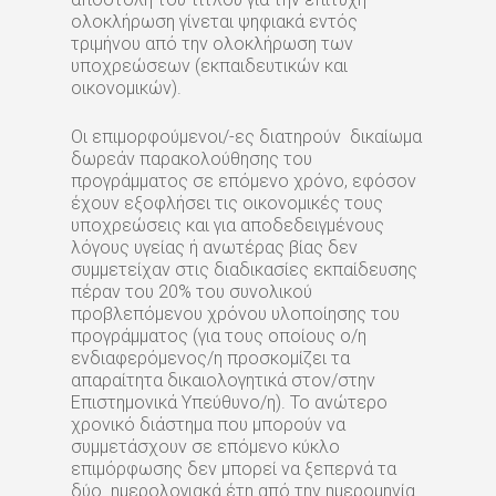
ολοκλήρωση γίνεται ψηφιακά εντός
τριμήνου από την ολοκλήρωση των
υποχρεώσεων (εκπαιδευτικών και
οικονομικών).
Οι επιμορφούμενοι/-ες διατηρούν δικαίωμα
δωρεάν παρακολούθησης του
προγράμματος σε επόμενο χρόνο, εφόσον
έχουν εξοφλήσει τις οικονομικές τους
υποχρεώσεις και για αποδεδειγμένους
λόγους υγείας ή ανωτέρας βίας δεν
συμμετείχαν στις διαδικασίες εκπαίδευσης
πέραν του 20% του συνολικού
προβλεπόμενου χρόνου υλοποίησης του
προγράμματος (για τους οποίους ο/η
ενδιαφερόμενος/η προσκομίζει τα
απαραίτητα δικαιολογητικά στον/στην
Επιστημονικά Υπεύθυνο/η). Το ανώτερο
χρονικό διάστημα που μπορούν να
συμμετάσχουν σε επόμενο κύκλο
επιμόρφωσης δεν μπορεί να ξεπερνά τα
δύο ημερολογιακά έτη από την ημερομηνία