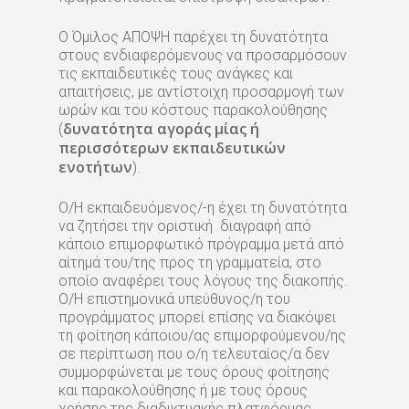
Ο Όμιλος ΑΠΟΨΗ παρέχει τη δυνατότητα
στους ενδιαφερόμενους να προσαρμόσουν
τις εκπαιδευτικές τους ανάγκες και
απαιτήσεις, με αντίστοιχη προσαρμογή των
ωρών και του κόστους παρακολούθησης
δυνατότητα αγοράς μίας ή
(
περισσότερων εκπαιδευτικών
ενοτήτων
).
Ο/Η εκπαιδευόμενος/-η έχει τη δυνατότητα
να ζητήσει την οριστική διαγραφή από
κάποιο επιμορφωτικό πρόγραμμα μετά από
αίτημά του/της προς τη γραμματεία, στο
οποίο αναφέρει τους λόγους της διακοπής.
Ο/Η επιστημονικά υπεύθυνος/η του
προγράμματος μπορεί επίσης να διακόψει
τη φοίτηση κάποιου/ας επιμορφούμενου/ης
σε περίπτωση που ο/η τελευταίος/α δεν
συμμορφώνεται με τους όρους φοίτησης
και παρακολούθησης ή με τους όρους
χρήσης της διαδικτυακής πλατφόρμας