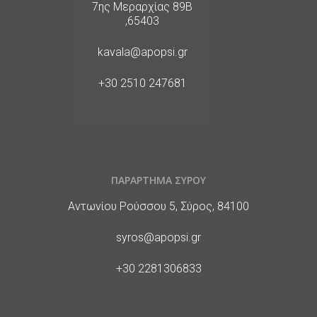
Διεύθυνση
7ης Μεραρχίας 89Β
,65403
E-
kavala@apopsi.gr
Mail
Phone
+30 2510 247681
ΠΑΡΑΡΤΗΜΑ ΣΥΡΟΥ
Διεύθυνση
Αντωνίου Ρούσσου 5, Σύρος, 84100
E-
syros@apopsi.gr
Mail
Phone
+30 2281306833