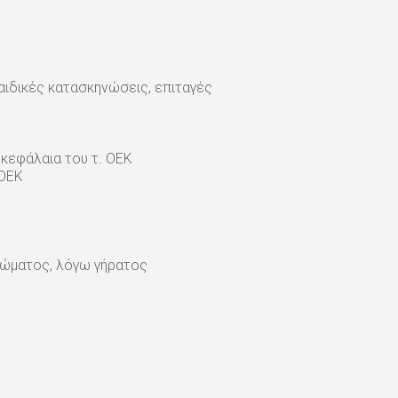
παιδικές κατασκηνώσεις, επιταγές
κεφάλαια του τ. ΟΕΚ
 ΟΕΚ
ιώματος, λόγω γήρατος