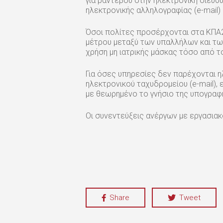
για ραντεβού στην ηλεκτρονική διεύθ
ηλεκτρονικής αλληλογραφίας (e-mail)
Όσοι πολίτες προσέρχονται στα ΚΠΑ2 
μέτρου μεταξύ των υπαλλήλων και τω
χρήση μη ιατρικής μάσκας τόσο από τ
Για όσες υπηρεσίες δεν παρέχονται η
ηλεκτρονικού ταχυδρομείου (e-mail),
με θεωρημένο το γνήσιο της υπογραφ
Οι συνεντεύξεις ανέργων με εργασιακ
Share
Tweet