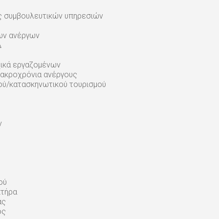
ς συμβουλευτικών υπηρεσιών
ων ανέργων
Δ
χικά εργαζομένων
μακροχρόνια ανέργους
ού/κατασκηνωτικού τουρισμού
ν
ού
κτήρα
ας
ος