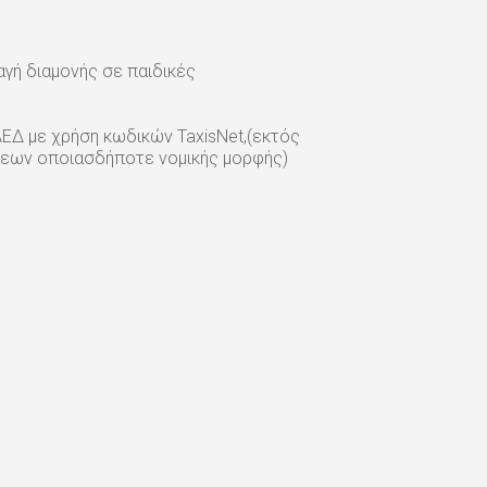
γή διαμονής σε παιδικές
ΕΔ με χρήση κωδικών TaxisNet,(εκτός
σεων οποιασδήποτε νομικής μορφής)