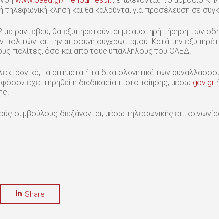
υνση
www.oaed.gr/menoumespiti
, επιλέγοντας το αρμόδιο ΚΠ
 ή τηλεφωνική κλήση και θα καλούνται για προσέλευση σε συγκ
με ραντεβού, θα εξυπηρετούνται με αυστηρή τήρηση των οδηγ
ν πολιτών και την αποφυγή συγχρωτισμού. Κατά την εξυπηρέτ
ους πολίτες, όσο και από τους υπαλλήλους του ΟΑΕΔ.
λεκτρονικά, τα αιτήματα ή τα δικαιολογητικά των συναλλασσο
 εφόσον έχει τηρηθεί η διαδικασία πιστοποίησης, μέσω
gov.gr
ή
ής.
ούς συμβούλους διεξάγονται, μέσω τηλεφωνικής επικοινωνίας
Share