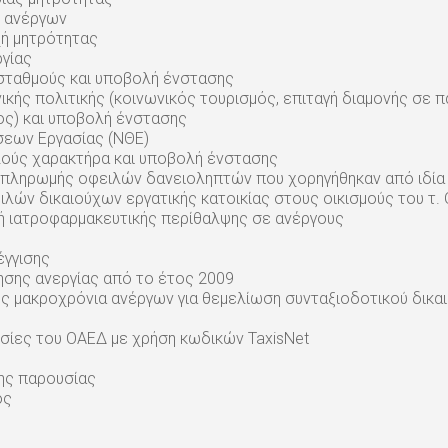
ς ανέργων
χή μητρότητας
ργίας
 σταθμούς και υποβολή ένστασης
ικής πολιτικής (κοινωνικός τουρισμός, επιταγή διαμονής σε 
ος) και υποβολή ένστασης
σεων Εργασίας (ΝΘΕ)
ούς χαρακτήρα και υποβολή ένστασης
οπληρωμής οφειλών δανειοληπτών που χορηγήθηκαν από ιδία 
ιλών δικαιούχων εργατικής κατοικίας στους οικισμούς του τ.
χή ιατροφαρμακευτικής περίθαλψης σε ανέργους
έγγισης
ησης ανεργίας από το έτος 2009
ς μακροχρόνια ανέργων για θεμελίωση συνταξιοδοτικού δικα
σίες του ΟΑΕΔ με χρήση κωδικών TaxisNet
ης παρουσίας
ος