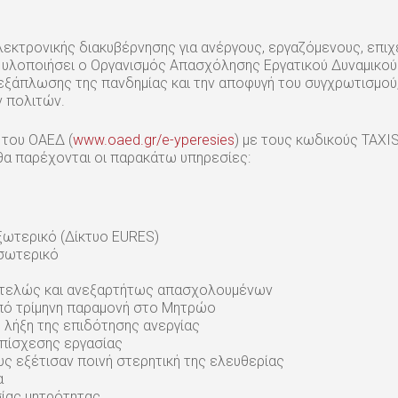
κτρονικής διακυβέρνησης για ανέργους, εργαζόμενους, επιχε
 υλοποιήσει ο Οργανισμός Απασχόλησης Εργατικού Δυναμικού 
εξάπλωσης της πανδημίας και την αποφυγή του συγχρωτισμού,
 πολιτών.
 του ΟΑΕΔ (
www.oaed.gr/e-yperesies
) με τους κωδικούς TAXI
α παρέχονται οι παρακάτω υπηρεσίες:
ξωτερικό (Δίκτυο EURES)
εσωτερικό
τοτελώς και ανεξαρτήτως απασχολουμένων
 από τρίμηνη παραμονή στο Μητρώο
τη λήξη της επιδότησης ανεργίας
επίσχεσης εργασίας
υς εξέτισαν ποινή στερητική της ελευθερίας
α
σίας μητρότητας