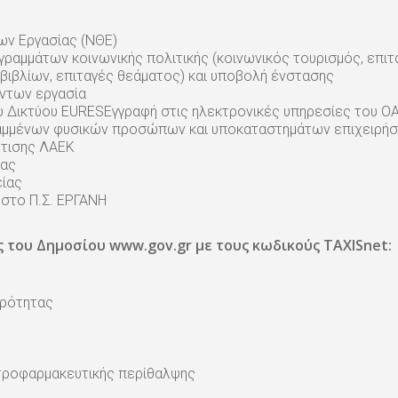
ων Εργασίας (ΝΘΕ)
αμμάτων κοινωνικής πολιτικής (κοινωνικός τουρισμός, επιτα
βιβλίων, επιταγές θεάματος) και υποβολή ένστασης
ντων εργασία
 Δικτύου EURESΕγγραφή στις ηλεκτρονικές υπηρεσίες του ΟΑ
ραμμένων φυσικών προσώπων και υποκαταστημάτων επιχειρή
ρτισης ΛΑΕΚ
ίας
είας
στο Π.Σ. ΕΡΓΑΝΗ
 του Δημοσίου www.gov.gr με τους κωδικούς TAXISnet:
τρότητας
ατροφαρμακευτικής περίθαλψης