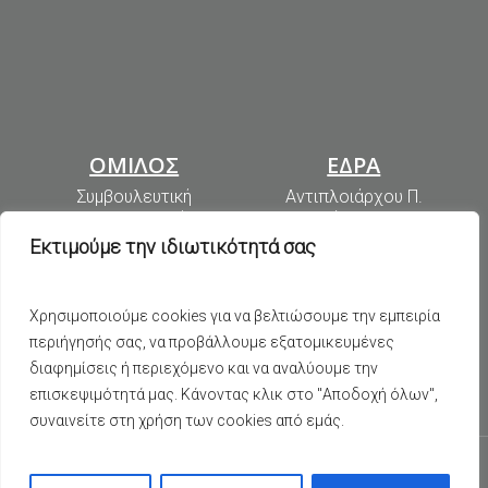
ΟΜΙΛΟΣ
ΕΔΡΑ
Συμβουλευτική
Αντιπλοιάρχου Π.
Πληροφορική
Βλαχάκου 38-40
Όμιλος ΑΠΟΨΗ
Πειραιάς, Τ.Κ. 185 45
Εκτιμούμε την ιδιωτικότητά σας
T: 210 4629300
Fax: 210 4619565
Email:
info@apopsi.gr
Χρησιμοποιούμε cookies για να βελτιώσουμε την εμπειρία
περιήγησής σας, να προβάλλουμε εξατομικευμένες
Γ.Ε.ΜΗ ΑΠΟΨΗ Α.Ε.:
διαφημίσεις ή περιεχόμενο και να αναλύουμε την
044596607000
επισκεψιμότητά μας. Κάνοντας κλικ στο "Αποδοχή όλων",
συναινείτε στη χρήση των cookies από εμάς.
© 2026 ΑΠΟΨΗ
Cookie Policy
GDPR