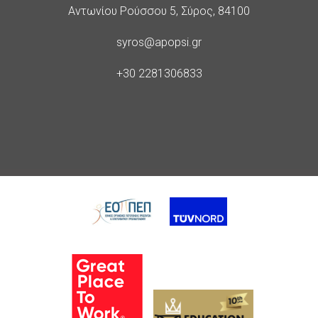
Διεύθυνση
Αντωνίου Ρούσσου 5, Σύρος, 84100
E-
syros@apopsi.gr
Mail
Phone
+30 2281306833