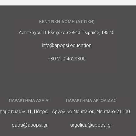
ΚΕΝΤΡΙΚΗ ΔΟΜΗ (ΑΤΤΙΚΗ)
Διεύθυνση
Αντιπ/ρχου Π. Βλαχάκου 38-40 Πειραιάς, 185 45
E-
info@apopsi.education
Mail
Phone
+30 210 4629300
ΠΑΡΑΡΤΗΜΑ ΑΧΑΪΑΣ
ΠΑΡΑΡΤΗΜΑ ΑΡΓΟΛΙΔΑΣ
ιεύθυνση
Διεύθυνση
ερμοπυλων 41, Πάτρα, 26441
Αργολικό Ναυπλίου, Ναύπλιο 21100
E-
E-
patra@apopsi.gr
argolida@apopsi.gr
Mail
Mail