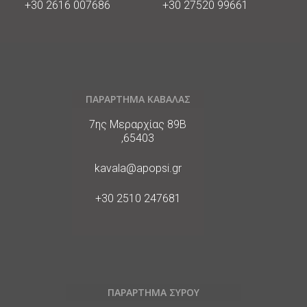
Phone
Phone
+30 2616 007686
+30 27520 99661
ΠΑΡΑΡΤΗΜΑ ΚΑΒΑΛΑΣ
Διεύθυνση
7ης Μεραρχίας 89Β
,65403
E-
kavala@apopsi.gr
Mail
Phone
+30 2510 247681
ΠΑΡΑΡΤΗΜΑ ΣΥΡΟΥ